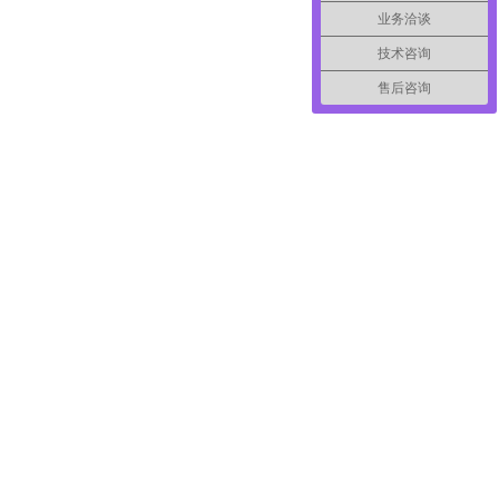
业务洽谈
技术咨询
售后咨询