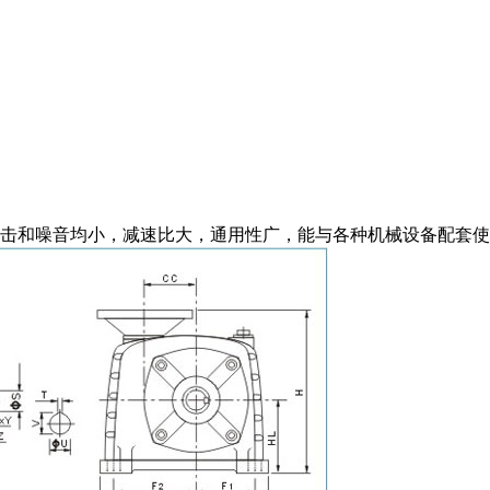
冲击和噪音均小，减速比大，通用性广，能与各种机械设备配套