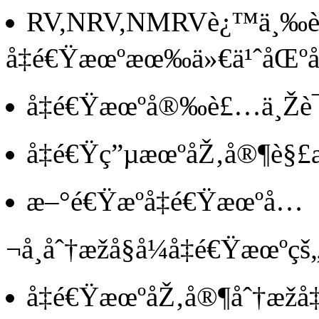
RV,NRV,NMRVè¿™ä¸‰
å‡é€Ÿæœºæœ‰ä»€ä¹ˆåŒºå
å‡é€Ÿæœºå®‰è£…ä¸Žè¯•è
å‡é€Ÿç”µæœºåŽ‚å®¶è§£æ
æ–°é€Ÿæºå‡é€Ÿæœºå…
¬å¸åˆ†æžå§å¼å‡é€Ÿæœºç
å‡é€ŸæœºåŽ‚å®¶åˆ†æžå