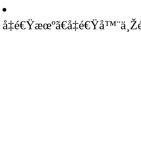
å‡é€Ÿæœºã€å‡é€Ÿå™¨ä