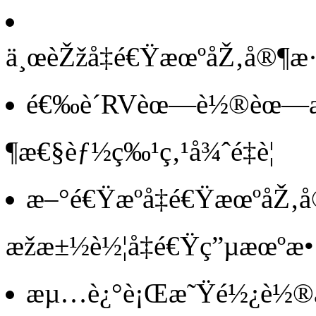
ä¸œèŽžå‡é€ŸæœºåŽ‚å®¶æ·
é€‰è´­RVèœ—è½®èœ—æ
¶æ€§èƒ½ç‰¹ç‚¹å¾ˆé‡è¦
æ–°é€Ÿæºå‡é€ŸæœºåŽ
æžæ±½è½¦å‡é€Ÿç”µæœºæ
æµ…è¿°è¡Œæ˜Ÿé½¿è½®å‡