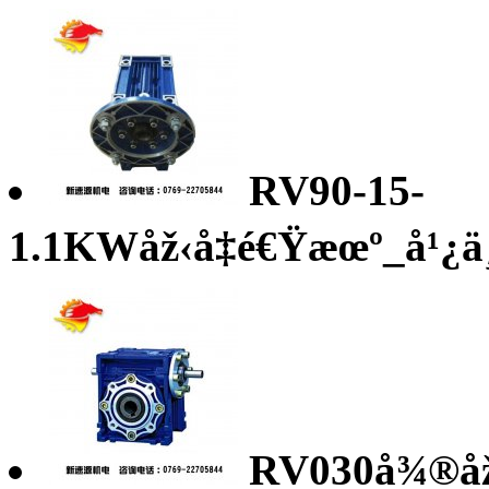
RV90-15-
1.1KWåž‹å‡é€Ÿæœº_å¹¿ä¸œ
RV030å¾®å