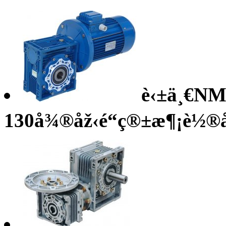
è‹±ä¸€N
130å¾®åž‹é“ç®±æ¶¡è½®