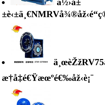
ä½›å±
±è‹±ä¸€NMRVå¾®åž‹é“ç
ä¸œèŽžRV7
æ†å‡é€Ÿæœºé€‰åž‹è¡¨