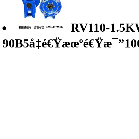
RV110-1.5K
90B5å‡é€Ÿæœºé€Ÿæ¯”100