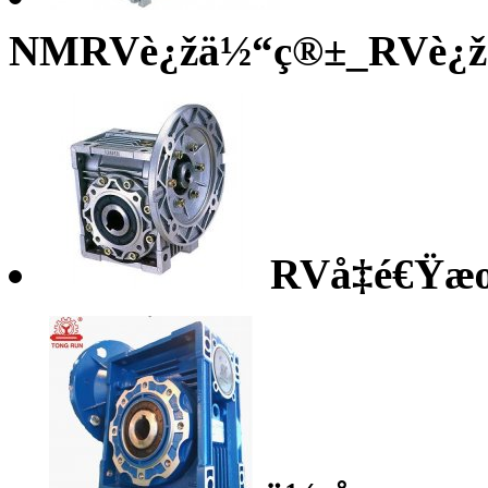
NMRVè¿žä½“ç®±_RVè¿žä½“
RVå‡é€Ÿæœº