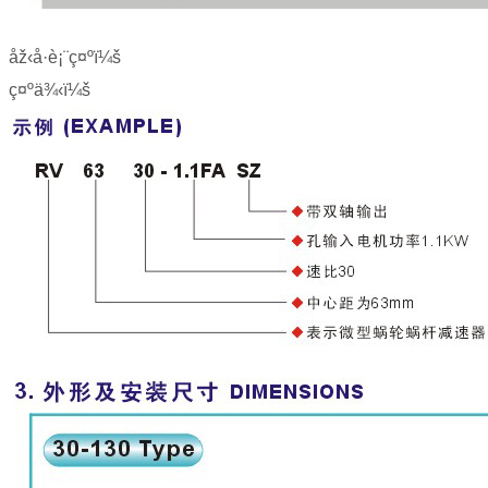
åž‹å·è¡¨ç¤ºï¼š
ç¤ºä¾‹ï¼š