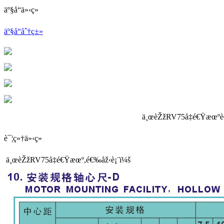
äº§å“ä»‹ç»
äº§å“åˆ†ç±»
ä¸œèŽžRV75å‡é€Ÿæœº
è¯¦ç»†ä»‹ç»
ä¸œèŽžRV75å‡é€Ÿæœº,é€‰åž‹è¡¨ï¼š