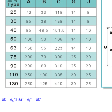
ã€ -- è¿”å›žåˆ—è¡¨ -- ã€‘